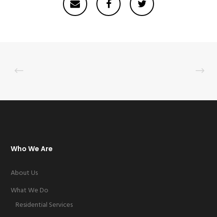
Who We Are
About Us
What We Do
Residential Services