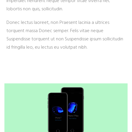
imperdiet hendrerit neque tempor vitae viverra nec
lobortis non quis, sollicitudin.
Donec lectus laoreet, non Praesent lacinia a ultrices
torquent massa Donec semper. Felis vitae neque
Suspendisse torquent ut non Suspendisse ipsum sollicitudin
id fringilla leo, eu lectus eu volutpat nibh.